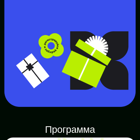
Разбираемся, как справляться со страхом
ошибок и синдромом самозванца
Знакомимся с площадками для поиска
работы и клиентов
Учимся презентовать себя на собеседовании
2 урок
Анализ и сайт
Разберёшь аудиторию
и конкурентов,
создашь первый лендинг на Tilda
Открыть полностью
Анализируем аудиторию и конкурентов
Разрабатываем уникальное торговое
предложение
Собираем семантическое ядро
для SEO-продвижения
Делаем лендинг на Tilda, где показываем
преимущества компании