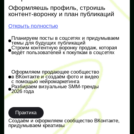
Настраиваем рекламу так, чтобы привлекать
платёжеспособных клиентов
Повышаем продажи без сайта и сообщества
Практика
Анализируем ключевые запросы
из поисковых систем и создаём рекламную
кампанию
Чек-лист по грамотному запуску рекламы
6 урок
Живой эфир с экспертом
Разбор ошибок, ответы на вопросы
и бонусы для участников
Открыть полностью
Изучаем актуальные методы продвижения
в 2026 году
Учимся искать первых заказчиков
Разбираем ошибки в практических заданиях