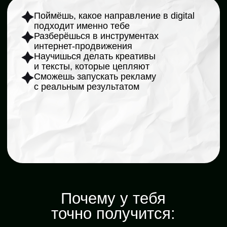
Почему у тебя
точно получится:
Начнёшь с нуля — материал
адаптирован для новичков
Эксперты отвечают
на вопросы в чате
Каждый урок сразу
закрепляется практикой
Уроки остаются с тобой
навсегда