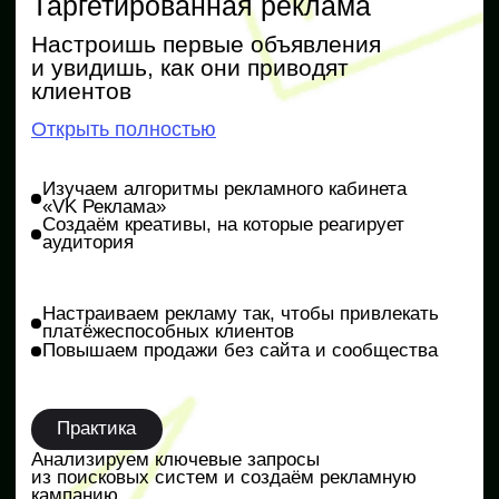
+7
Даю согласие на обработку персональных данных, в том
числе с целью получения информации о новых
продуктах, демо доступах, скидках,
персонализированных предложениях, акциях и
полезных вебинарах
на следующих условиях
Ознакомиться с условиями
публичного договора
Хочу мини-курс бесплатно
Хочу мини-курс бесплатно
20
:
47
:
30
*Осталось: