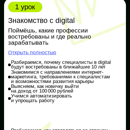
Практика
Формулируем уникальное торговое
предложение и создаём сайт
Чек-лист «5 ресурсов для анализа конкурентов»
3 урок
Соцсети
Оформляешь профиль, строишь
контент-воронку и план публикаций
Открыть полностью
Планируем посты в соцсетях и придумываем
темы для будущих публикаций
Строим контентную воронку продаж, которая
ведёт пользователей к покупкам в соцсетях
Оформляем продающее сообщество
в ВКонтакте и создаём фото и видео
с помощью нейромаркетинга
Разбираем визуальные SMM-тренды
2026 года