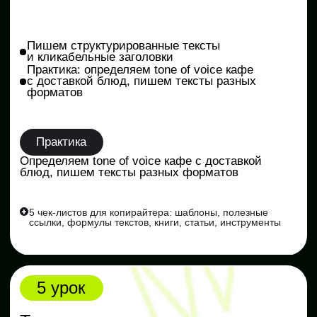
сертифицированный коуч ICF
Webolution, през
14 лет опыта в маркетинге, из них
Президент национа
10 — на руководящих должностях
«Бренд года в Росси
Создала с нуля 2 бизнеса и 8 лет
Член экспертного с
обучает маркетингу
Организовал 100+ о
офлайн-конференци
Спикер более 20 конференций
по маркетингу и SMM
Регистрируйся
на мини-курс
и забирай бонусы!
2 990 ₽
0 ₽