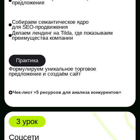
Практика: определяем tone of voice кафе
с доставкой блюд, пишем тексты разных
форматов
Практика
Определяем tone of voice кафе с доставкой
блюд, пишем тексты разных форматов
5 чек-листов для копирайтера: шаблоны, полезные
ссылки, формулы текстов, книги, статьи, инструменты
5 урок
Таргетированная реклама
Настроишь первые объявления
и увидишь, как они приводят
клиентов
Открыть полностью
Изучаем алгоритмы рекламного кабинета
«VK Реклама»
Создаём креативы, на которые реагирует
аудитория