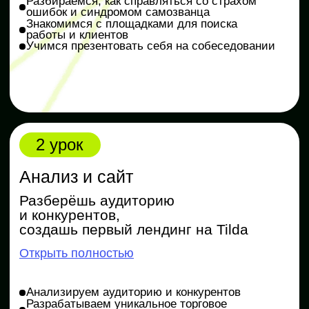
Практика
Создаём и оформляем сообщество ВКонтакте,
придумываем креативы
3 чек-листа для SMM-специалиста: эффективные
инструменты, идеальная шапка профиля и формулы
воронки продаж
4 урок
Продающие тексты
Научишься писать посты
и заголовки, которые привлекают
внимание
Открыть полностью
Определяем, как общаться с аудиторией
в интернете
Учимся писать тексты разных форматов
Создаём посты в соцсетях, которые лайкают
и комментируют
Пишем структурированные тексты
и кликабельные заголовки