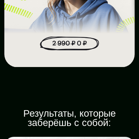
Результаты, которые
заберёшь с собой:
Поймёшь, какое направление в digital
подходит именно тебе
Разберёшься в инструментах
интернет-продвижения
Научишься делать креативы
и тексты, которые цепляют
Сможешь запускать рекламу
с реальным результатом