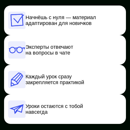
Регистрируйся
и забирай:
1 год английского бесплатно
— доступ
к изучению на платформе Skillbox
Скидка 105 €
— сертификат
на любую профессию
10 чек-листов по маркетингу
—
инструменты, формулы, шаблоны
и гайды для SMM, копирайтера
и запуска рекламы
Забрать бонусы