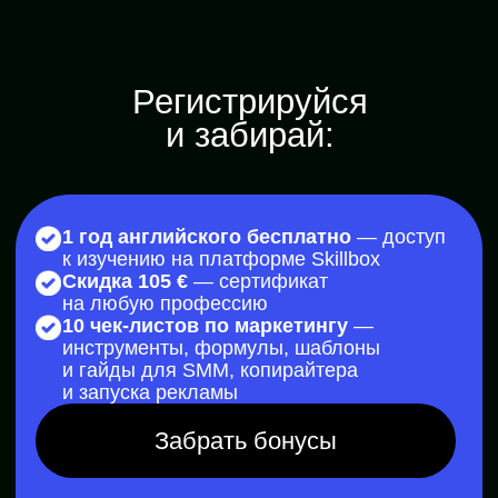
Программа
1 урок
Знакомство с digital
Поймёшь, какие профессии
востребованы и где реально
зарабатывать
Открыть полностью
Разбираемся, почему специалисты в digital
будут востребованы в ближайшие 10 лет
Знакомимся с направлениями интернет-
маркетинга, требованиями к специалистам
и возможностями развития карьеры
Выясняем, как новичку выйти
на доход от 100 000 рублей
Учимся автоматизировать
и упрощать работу