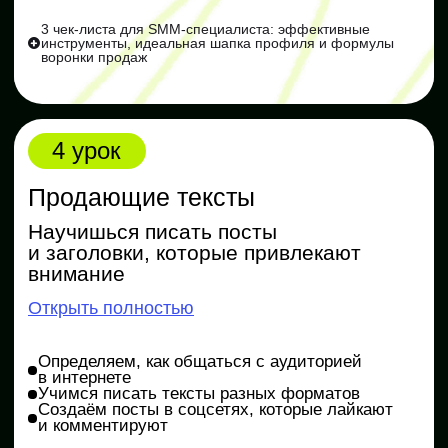
Отвечаем на вопросы
Вручаем подарки
Спикеры
Оксана Балашова
Дмитрий Фл
Проверяющий эксперт Skillbox,
Управляющий партн